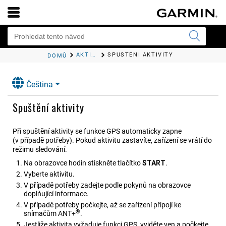
AKTIVITY
SPUŠTĚNÍ AKTIVITY
DOMŮ
Čeština
Spuštění aktivity
Při spuštění aktivity se funkce GPS automaticky zapne
(v případě potřeby). Pokud aktivitu zastavíte, zařízení se vrátí do
režimu sledování.
Na obrazovce hodin stiskněte tlačítko
START
.
Vyberte aktivitu.
V případě potřeby zadejte podle pokynů na obrazovce
doplňující informace.
V případě potřeby počkejte, až se zařízení připojí ke
®
snímačům ANT‍+
.
Jestliže aktivita vyžaduje funkci GPS, vyjděte ven a počkejte,