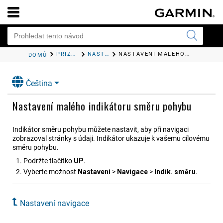
PŘIZPŮSOBENÍ ZAŘÍZENÍ
NASTAVENÍ NAVIGACE
NASTAVENÍ MALÉHO INDIKÁTORU SMĚRU POHYBU
DOMŮ
Čeština
Nastavení malého indikátoru směru pohybu
Indikátor směru pohybu můžete nastavit, aby při navigaci
zobrazoval stránky s údaji. Indikátor ukazuje k vašemu cílovému
směru pohybu.
Podržte tlačítko
UP
.
Vyberte možnost
Nastavení
>
Navigace
>
Indik. směru
.
Nastavení navigace