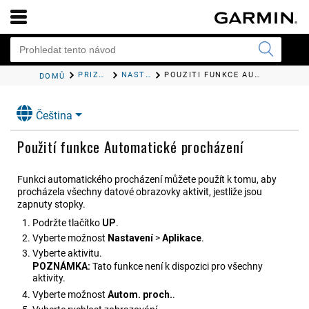
PŘIZPŮSOBENÍ ZAŘÍZENÍ
NASTAVENÍ APLIKACE AKTIVITY
POUŽITÍ FUNKCE AUTOMATICKÉ PROCHÁZENÍ
DOMŮ
Čeština
Použití funkce Automatické procházení
Funkci automatického procházení můžete použít k tomu, aby
procházela všechny datové obrazovky aktivit, jestliže jsou
zapnuty stopky.
Podržte tlačítko
UP
.
Vyberte možnost
Nastavení
>
Aplikace
.
Vyberte aktivitu.
POZNÁMKA:
Tato funkce není k dispozici pro všechny
aktivity.
Vyberte možnost
Autom. proch.
.