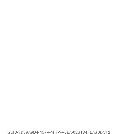
GUID-9D99A9D4-467A-4F1A-A0EA-023184FEA3DD v12