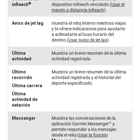
®
inReach
dispositivo inReach vinculado
(
Usar el
mando a distancia inReach
)
.
Aviso de jet lag
muestra el reloj interno mientras viajas
y te ofrece indicaciones para ayudarte
a aclimatarte al huso horario del
destino
(
Usar Aviso de jet lag
)
.
Última
Muestra un breve resumen de la última
actividad
actividad registrada.
Último
Muestra un breve resumen de la última
recorrido
actividad registrada y el historial del
deporte especificado.
Última carrera
Última
actividad de
natación
Messenger
Muestra las conversaciones de la
aplicación Garmin Messenger™ y
permite responder a los mensajes
desde el reloj
(
Usar la función