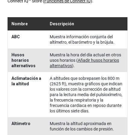
Connect IQ™ Store
(
Funciones de Connect IQ
)
.
Nombre
Descripción
ABC
Muestra información conjunta del
altímetro, el barómetro y la brújula.
Husos
Muestra la hora del día actual en otros
horarios
usos horarios
(
Añadir husos horarios
alternativos
alternativos
)
.
Aclimatación a
A altitudes que sobrepasen los 800 m
la altitud
(2625 ft), muestra gráficos que indican
los valores con la corrección de altitud
para la lectura media del pulsioxímetro,
la frecuencia respiratoria y la
frecuencia cardiaca en reposo durante
los últimos siete días.
Altímetro
Muestra la altitud aproximada en
función de los cambios de presión.