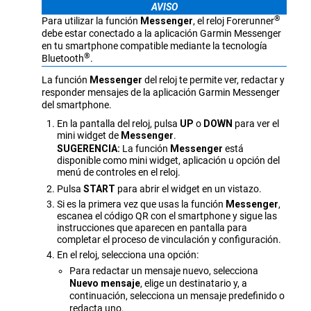
AVISO
®
Para utilizar la función
Messenger
, el reloj
Forerunner
debe estar conectado a la aplicación Garmin Messenger
en tu smartphone compatible mediante la tecnología
®
Bluetooth
.
La función
Messenger
del reloj te permite ver, redactar y
responder mensajes de la aplicación Garmin Messenger
del smartphone.
En la pantalla del reloj, pulsa
UP
o
DOWN
para ver el
mini widget de
Messenger
.
SUGERENCIA:
La función
Messenger
está
disponible como mini widget, aplicación u opción del
menú de controles en el reloj.
Pulsa
START
para abrir el widget en un vistazo.
Si es la primera vez que usas la función
Messenger
,
escanea el código QR con el smartphone y sigue las
instrucciones que aparecen en pantalla para
completar el proceso de vinculación y configuración.
En el reloj, selecciona una opción:
Para redactar un mensaje nuevo, selecciona
Nuevo mensaje
, elige un destinatario y, a
continuación, selecciona un mensaje predefinido o
redacta uno.