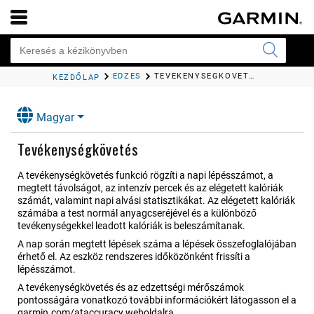
EDZÉS
TEVÉKENYSÉGKÖVETÉS
KEZDŐLAP
Magyar
Tevékenységkövetés
A tevékenységkövetés funkció rögzíti a napi lépésszámot, a
megtett távolságot, az intenzív percek és az elégetett kalóriák
számát, valamint napi alvási statisztikákat. Az elégetett kalóriák
számába a test normál anyagcseréjével és a különböző
tevékenységekkel leadott kalóriák is beleszámítanak.
A nap során megtett lépések száma a lépések összefoglalójában
érhető el. Az eszköz rendszeres időközönként frissíti a
lépésszámot.
A tevékenységkövetés és az edzettségi mérőszámok
pontosságára vonatkozó további információkért látogasson el a
garmin.com/ataccuracy
weboldalra.