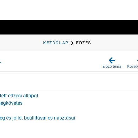
KEZDŐLAP
EDZÉS
Előző téma
Követ
ett edzési állapot
ségkövetés
g és jóllét beállításai és riasztásai