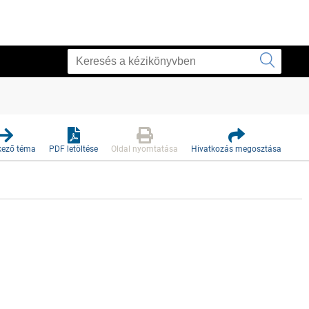
kező téma
PDF letöltése
Oldal nyomtatása
Hivatkozás megosztása