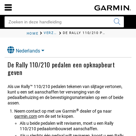
VERZORGING EN ONDERHOUD
DE
RALLY 110/210
PEDALEN EEN OPKNAPBEURT GEVEN
HOME
Nederlands
De
Rally 110/210
pedalen een opknapbeurt
geven
Als uw
Rally™ 110/210
pedalen tekenen van slijtage vertonen,
kunt u een set aanschaffen ter vervanging van de
pedaalbehuizing en de bevestigingsmaterialen op een of beide
assen.
®
Neem contact op met uw Garmin
dealer of ga naar
garmin.com
om de set te kopen.
Als u beide pedalen wilt reviseren, moet u een
Rally
110/210
pedaalombouwset aanschaffen.
Als u slechts één pedaal wilt reviseren, koopt u een
Rally