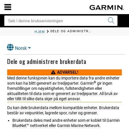
DELE OG ADMINISTRERE BRUKERDATA
HJEM
Norsk
Dele og administrere brukerdata
ADVARSEL!
Med denne funksjonen kan du importere data fra andre enheter
®
som kan ha blitt generert av tredjeparter. Garmin
gir ingen
fremstillinger om nøyaktigheten, fullstendigheten eller
aktualiteten til data som er generert av tredjeparter. All bruk av
eller tillit til slike data skjer på eget ansvar.
Du kan dele brukerdata mellom kompatible enheter. Brukerdata
består av veipunkter, lagrede spor, ruter og grenser.
Brukerdata deles med andre enheter som er koblet til Garmin
BlueNet™ nettverket eller Garmin Marine Network.