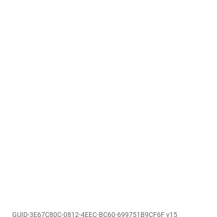
GUID-3E67C80C-0812-4EEC-BC60-699751B9CF6F v15