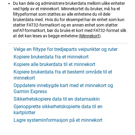
Du kan dele og administrere brukerdata mellom ulike enheter
ved hjelp av et minnekort. Minnekortet du bruker, må ha et
filtypeformat som støttes av alle enhetene du vil dele
brukerdata med. Hvis du for eksempel har én enhet som kun
støtter FAT32-formatkort og en annen enhet som støtter
exFAT-formatkort, bør du bruke et kort med FAT32-format slik
at det kan leses av begge enhetene
(
Minnekort
)
.
Velge en filtype for tredjeparts veipunkter og ruter
Kopiere brukerdata fra et minnekort
Kopiere alle brukerdata til et minnekort
Kopiere brukerdata fra et bestemt område til et
minnekort
Oppdatere innebygde kart med et minnekort og
Garmin Express
Sikkerhetskopiere data til en datamaskin
Gjenopprette sikkerhetskopierte data til en
kartplotter
Lagre systeminformasjon på et minnekort