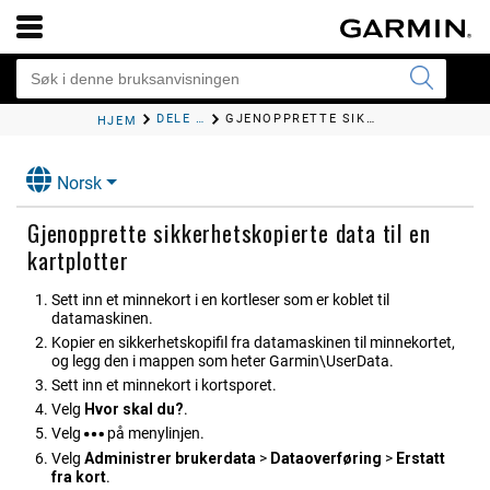
DELE OG ADMINISTRERE BRUKERDATA
GJENOPPRETTE SIKKERHETSKOPIERTE DATA TIL EN KARTPLOTTER
HJEM
Norsk
Gjenopprette sikkerhetskopierte data til en
kartplotter
Sett inn et minnekort i en kortleser som er koblet til
datamaskinen.
Kopier en sikkerhetskopifil fra datamaskinen til minnekortet,
og legg den i mappen som heter Garmin\UserData.
Sett inn et minnekort i kortsporet.
Velg
Hvor skal du?
.
Velg
på menylinjen.
Velg
Administrer brukerdata
>
Dataoverføring
>
Erstatt
fra kort
.