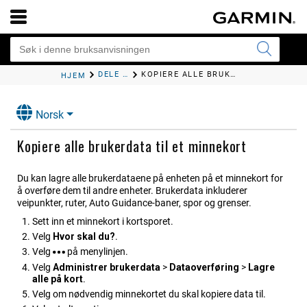
DELE OG ADMINISTRERE BRUKERDATA
KOPIERE ALLE BRUKERDATA TIL ET MINNEKORT
HJEM
Norsk
Kopiere alle brukerdata til et minnekort
Du kan lagre alle brukerdataene på enheten på et minnekort for
å overføre dem til andre enheter.
Brukerdata inkluderer
veipunkter, ruter, Auto Guidance-baner, spor og grenser.
Sett inn et minnekort i kortsporet.
Velg
Hvor skal du?
.
Velg
på menylinjen.
Velg
Administrer brukerdata
>
Dataoverføring
>
Lagre
alle på kort
.
Velg om nødvendig minnekortet du skal kopiere data til.