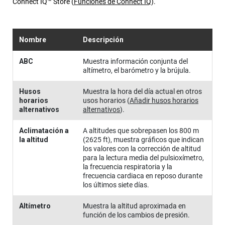
Connect IQ™ Store
(
Funciones de Connect IQ
)
.
Nombre
Descripción
ABC
Muestra información conjunta del
altímetro, el barómetro y la brújula.
Husos
Muestra la hora del día actual en otros
horarios
usos horarios
(
Añadir husos horarios
alternativos
alternativos
)
.
Aclimatación a
A altitudes que sobrepasen los 800 m
la altitud
(2625 ft), muestra gráficos que indican
los valores con la corrección de altitud
para la lectura media del pulsioxímetro,
la frecuencia respiratoria y la
frecuencia cardiaca en reposo durante
los últimos siete días.
Altímetro
Muestra la altitud aproximada en
función de los cambios de presión.