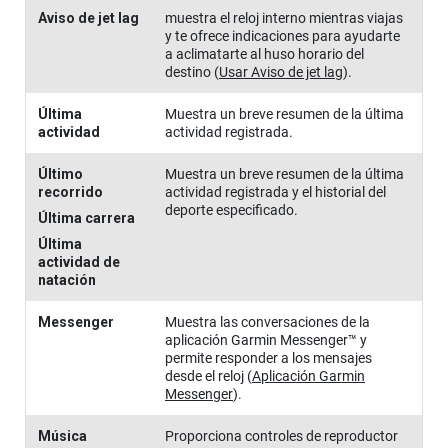
Aviso de jet lag
muestra el reloj interno mientras viajas
y te ofrece indicaciones para ayudarte
a aclimatarte al huso horario del
destino
(
Usar Aviso de jet lag
)
.
Última
Muestra un breve resumen de la última
actividad
actividad registrada.
Último
Muestra un breve resumen de la última
recorrido
actividad registrada y el historial del
deporte especificado.
Última carrera
Última
actividad de
natación
Messenger
Muestra las conversaciones de la
aplicación Garmin Messenger™ y
permite responder a los mensajes
desde el reloj
(
Aplicación Garmin
Messenger
)
.
Música
Proporciona controles de reproductor