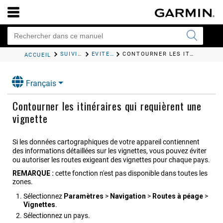
SUIVI D'UN ITINÉRAIRE
EVITER LA CIRCULATION, LES PÉAGES ET CERTAINES ZONES
CONTOURNER LES ITINÉRAIRES QUI REQUIÈRENT UNE VIGNETTE
ACCUEIL
Français
Contourner les itinéraires qui requièrent une
vignette
Si les données cartographiques de votre appareil contiennent
des informations détaillées sur les vignettes, vous pouvez éviter
ou autoriser les routes exigeant des vignettes pour chaque pays.
REMARQUE :
cette fonction n'est pas disponible dans toutes les
zones.
Sélectionnez
Paramètres
>
Navigation
>
Routes à péage
>
Vignettes
.
Sélectionnez un pays.