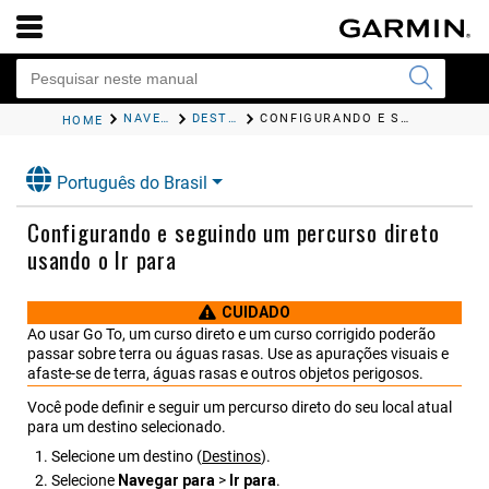
NAVEGAÇÃO COM UM CHARTPLOTTER
DESTINOS
CONFIGURANDO E SEGUINDO UM PERCURSO DIRETO USANDO O IR PARA
HOME
Português do Brasil
Configurando e seguindo um percurso direto
usando o Ir para
CUIDADO
Ao usar Go To, um curso direto e um curso corrigido poderão
passar sobre terra ou águas rasas. Use as apurações visuais e
afaste-se de terra, águas rasas e outros objetos perigosos.
Você pode definir e seguir um percurso direto do seu local atual
para um destino selecionado.
Selecione um destino
(
Destinos
)
.
Selecione
Navegar para
>
Ir para
.