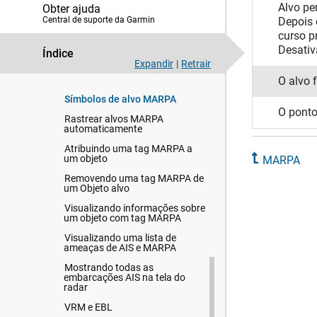
Alvo pe
Obter ajuda
Ajustar o alcance do radar
Central de suporte da Garmin
Depois 
Tecnologia de radar com Doppler
curso p
MotionScope
Desativ
Índice
Ativando uma zona de segurança
Expandir
|
Retrair
MARPA
O alvo 
Símbolos de alvo MARPA
O ponto
Rastrear alvos MARPA
automaticamente
Atribuindo uma tag MARPA a
um objeto
MARPA
Removendo uma tag MARPA de
um Objeto alvo
Visualizando informações sobre
um objeto com tag MARPA
Visualizando uma lista de
ameaças de AIS e MARPA
Mostrando todas as
embarcações AIS na tela do
radar
VRM e EBL