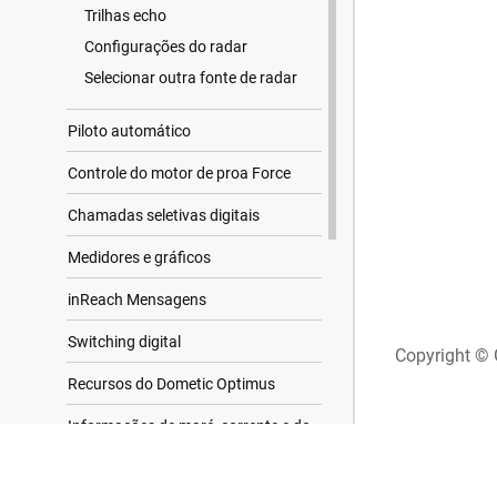
Trilhas echo
Configurações do radar
Selecionar outra fonte de radar
Piloto automático
Controle do motor de proa Force
Chamadas seletivas digitais
Medidores e gráficos
inReach Mensagens
Switching digital
Copyright © 
Recursos do Dometic Optimus
Informações de maré, corrente e do
céu
Buscar resultados
Geren. de advertência