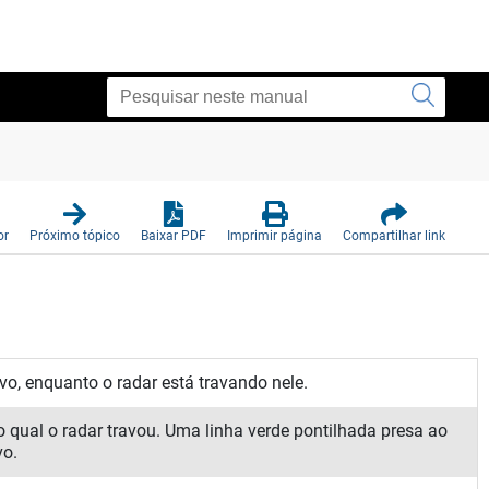
or
Próximo tópico
Baixar PDF
Imprimir página
Compartilhar link
vo, enquanto o radar está travando nele.
 o qual o radar travou. Uma linha verde pontilhada presa ao
vo.