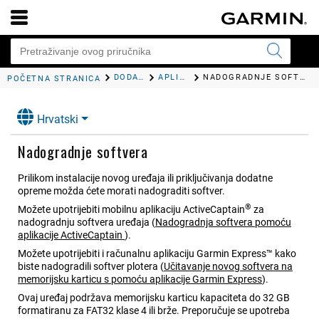
DODATAK
APLIKACIJA GARMIN EXPRESS
NADOGRADNJE SOFTVERA
POČETNA STRANICA
Hrvatski
Nadogradnje softvera
Prilikom instalacije novog uređaja ili priključivanja dodatne
opreme možda ćete morati nadograditi softver.
®
Možete upotrijebiti mobilnu aplikaciju
ActiveCaptain
za
nadogradnju softvera uređaja
(
Nadogradnja softvera pomoću
aplikacije
ActiveCaptain
)
.
Možete upotrijebiti i računalnu aplikaciju Garmin Express™ kako
biste nadogradili softver plotera
(
Učitavanje novog softvera na
memorijsku karticu s pomoću aplikacije Garmin Express
)
.
Ovaj uređaj podržava memorijsku karticu kapaciteta do 32 GB
formatiranu za FAT32 klase 4 ili brže. Preporučuje se upotreba