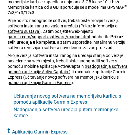
memorijske kartice kapaciteta najmanje 8 GB klase 10 ili brže.
®
Memorijska kartica od 8 GB isporučuje se s modelima GPSMAP
7x3/9x3/12x3.
Prije no što nadogradite softver, trebali biste provjeriti verziju
softvera instaliranu na vašem uređaju
(
Prikaz informacija o
softveru sustava
)
. Zatim posjetite web-mjesto
garmin.com/support/software/marine.html
, odaberite
Prikaz
svih uređaja u kompletu
, a zatim usporedite instaliranu verziju
softvera s verzijom softvera navedenom za vaš proizvod.
Ako je verzija softvera instaliranog na uređaju starija od verzije
navedene na web-mjestu, trebali biste nadograditi softver s
pomoću mobilne aplikacije
ActiveCaptain
(
Nadogradnja softvera
pomoću aplikacije
ActiveCaptain
)
ili računalne aplikacije Garmin
Express
(
Učitavanje novog softvera na memorijsku karticu s
pomoću aplikacije Garmin Express
)
.
Učitavanje novog softvera na memorijsku karticu s
pomoću aplikacije Garmin Express
Nadogradnja softvera uređaja putem memorijske
kartice
Aplikacija Garmin Express