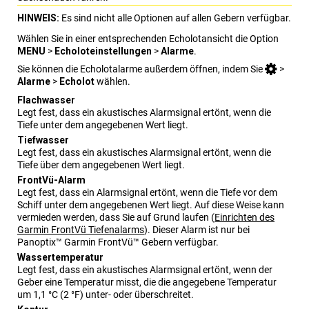
HINWEIS:
Es sind nicht alle Optionen auf allen Gebern verfügbar.
Wählen Sie in einer entsprechenden Echolotansicht die Option
MENU
>
Echoloteinstellungen
>
Alarme
.
Sie können die Echolotalarme außerdem öffnen, indem Sie
>
Alarme
>
Echolot
wählen.
Flachwasser
Legt fest, dass ein akustisches Alarmsignal ertönt, wenn die
Tiefe unter dem angegebenen Wert liegt.
Tiefwasser
Legt fest, dass ein akustisches Alarmsignal ertönt, wenn die
Tiefe über dem angegebenen Wert liegt.
FrontVü-Alarm
Legt fest, dass ein Alarmsignal ertönt, wenn die Tiefe vor dem
Schiff unter dem angegebenen Wert liegt. Auf diese Weise kann
vermieden werden, dass Sie auf Grund laufen
(
Einrichten des
Garmin FrontVü
Tiefenalarms
)
. Dieser Alarm ist nur bei
Panoptix™
Garmin FrontVü™
Gebern verfügbar.
Wassertemperatur
Legt fest, dass ein akustisches Alarmsignal ertönt, wenn der
Geber eine Temperatur misst, die die angegebene Temperatur
um 1,1 °C (2 °F) unter- oder überschreitet.