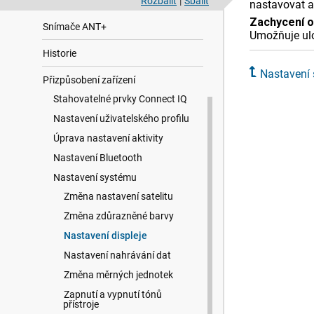
Připojené funkce Bluetooth
Rozbalit
|
Sbalit
nastavovat a
Zachycení o
Snímače ANT‍+
Umožňuje ulo
Historie
Nastavení
Přizpůsobení zařízení
Stahovatelné prvky Connect IQ
Nastavení uživatelského profilu
Úprava nastavení aktivity
Nastavení Bluetooth
Nastavení systému
Změna nastavení satelitu
Změna zdůrazněné barvy
Nastavení displeje
Nastavení nahrávání dat
Změna měrných jednotek
Zapnutí a vypnutí tónů
přístroje