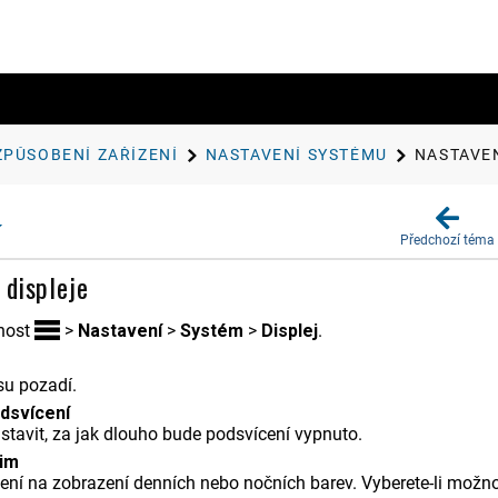
ZPŮSOBENÍ ZAŘÍZENÍ
NASTAVENÍ SYSTÉMU
NASTAVEN
Předchozí téma
 displeje
nost
>
Nastavení
>
Systém
>
Displej
.
su pozadí.
dsvícení
tavit, za jak dlouho bude podsvícení vypnuto.
žim
zení na zobrazení denních nebo nočních barev. Vyberete-li možn