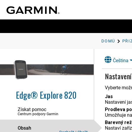
DOMŮ
PŘI
Čeština
Nastavení
Vyberte mož
Edge® Explore 820
Jas
Nastavení ja
Získat pomoc
Prodleva po
Úvod
Centrum podpory Garmin
Umožňuje nas
Navigace
Barevný re
Obsah
Nastaví zaří