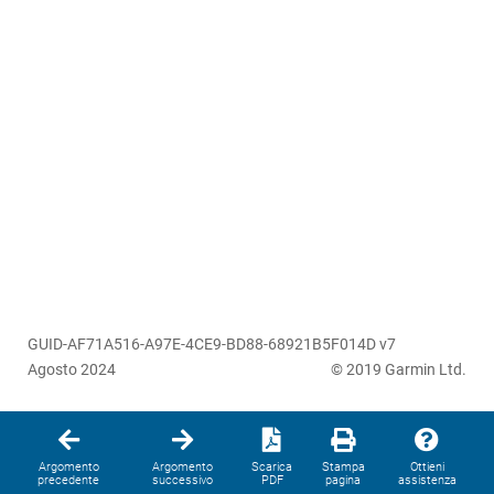
GUID-AF71A516-A97E-4CE9-BD88-68921B5F014D v7
Agosto 2024
© 2019 Garmin Ltd.
Argomento
Argomento
Scarica
Stampa
Ottieni
precedente
successivo
PDF
pagina
assistenza