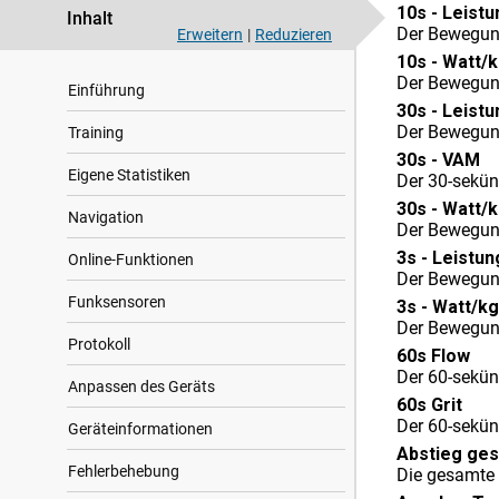
10s - Leistu
Inhalt
Der Bewegung
Erweitern
|
Reduzieren
10s - Watt/
Der Bewegung
Einführung
30s - Leistu
Der Bewegung
Training
30s - VAM
Eigene Statistiken
Der 30-sekün
30s - Watt/
Navigation
Der Bewegung
3s - Leistun
Online-Funktionen
Der Bewegung
Funksensoren
3s - Watt/kg
Der Bewegung
Protokoll
60s Flow
Der 60-sekün
Anpassen des Geräts
60s Grit
Der 60-sekün
Geräteinformationen
Abstieg ge
Fehlerbehebung
Die gesamte 