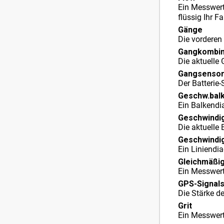
Ein Messwert
flüssig Ihr Fa
Gänge
Die vorderen
Gangkombin
Die aktuelle
Gangsensor​
Der Batterie
Geschw.balk
Ein Balkendi
Geschwindig
Die aktuelle
Geschwindig
Ein Liniendia
Gleichmäßig
Ein Messwert 
GPS-Signal
Die Stärke de
Grit
Ein Messwert