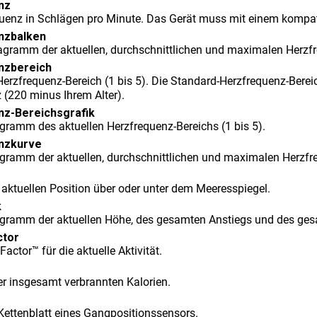
nz
quenz in Schlägen pro Minute. Das Gerät muss mit einem kompa
z​balken
agramm der aktuellen, durchschnittlichen und maximalen Herzfreq
z​bereich
r Herzfrequenz-Bereich (1 bis 5). Die Standard-Herzfrequenz-Bere
 (220 minus Ihrem Alter).
nz-Bereichsgrafik
agramm des aktuellen Herzfrequenz-Bereichs (1 bis 5).
nzkurve
agramm der aktuellen, durchschnittlichen und maximalen Herzfreq
 aktuellen Position über oder unter dem Meeresspiegel.
k
agramm der aktuellen Höhe, des gesamten Anstiegs und des gesam
ctor
Factor™ für die aktuelle Aktivität.
r insgesamt verbrannten Kalorien.
Kettenblatt eines Gangpositionssensors.