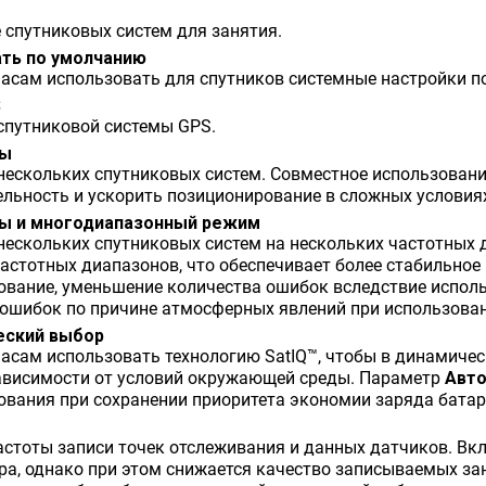
 спутниковых систем для занятия.
ть по умолчанию
часам использовать для спутников системные настройки 
S
спутниковой системы GPS.
мы
нескольких спутниковых систем. Совместное использовани
льность и ускорить позиционирование в сложных условиях
мы и многодиапазонный режим
ескольких спутниковых систем на нескольких частотных 
астотных диапазонов, что обеспечивает более стабильное
ование, уменьшение количества ошибок вследствие испол
 ошибок по причине атмосферных явлений при использован
еский выбор
часам использовать технологию SatIQ™, чтобы в динамич
зависимости от условий окружающей среды. Параметр
Авто
ования при сохранении приоритета экономии заряда батар
астоты записи точек отслеживания и данных датчиков. В
ра, однако при этом снижается качество записываемых за