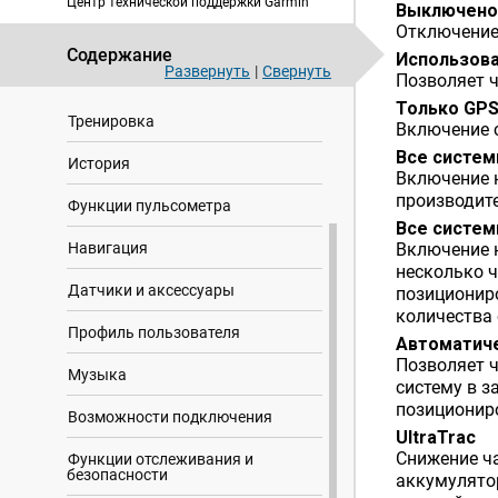
Центр технической поддержки Garmin
Выключено
Отключение
Занятия и приложения
Содержание
Использова
Развернуть
|
Свернуть
Вид
Позволяет 
Только GP
Тренировка
Включение 
Все систе
История
Включение 
производите
Функции пульсометра
Все систе
Навигация
Включение н
несколько ч
Датчики и аксессуары
позиционир
количества
Профиль пользователя
Автоматич
Позволяет 
Музыка
систему в 
позиционир
Возможности подключения
UltraTrac
Снижение ч
Функции отслеживания и
безопасности
аккумулято