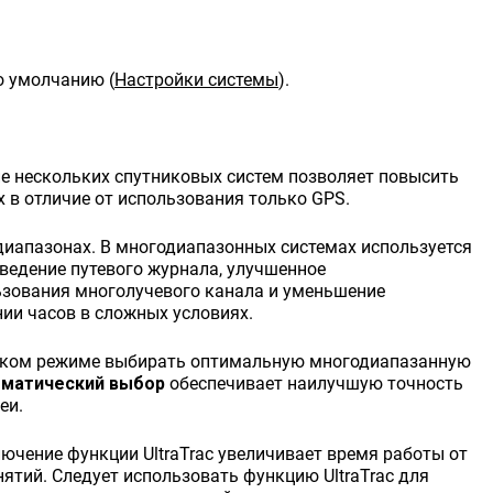
по умолчанию
(
Настройки системы
)
.
е нескольких спутниковых систем позволяет повысить
 в отличие от использования только GPS.
диапазонах. В многодиапазонных системах используется
 ведение путевого журнала, улучшенное
ьзования многолучевого канала и уменьшение
ии часов в сложных условиях.
еском режиме выбирать оптимальную многодиапазанную
матический выбор
обеспечивает наилучшую точность
еи.
ключение функции
UltraTrac
увеличивает время работы от
нятий. Следует использовать функцию
UltraTrac
для