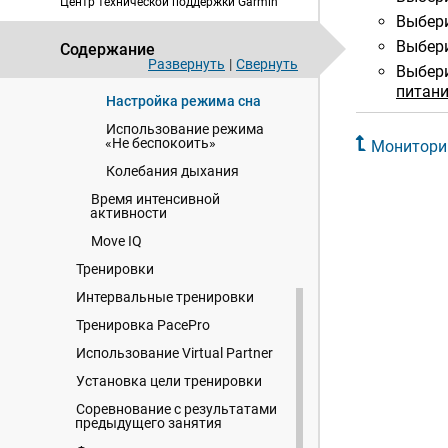
Центр технической поддержки Garmin
Мониторинг сна
Выбер
Использование функции
Выбер
Содержание
автоматического
Развернуть
|
Свернуть
Выбер
отслеживания сна
питан
Настройка режима сна
Использование режима
«Не беспокоить»
Монитори
Колебания дыхания
Время интенсивной
активности
Move IQ
Тренировки
Интервальные тренировки
Тренировка PacePro
Использование Virtual Partner
Установка цели тренировки
Соревнование с результатами
предыдущего занятия