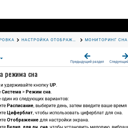
РОВКА
НАСТРОЙКА ОТОБРАЖЕНИЯ ДАННЫХ О ЗДОРОВЬЕ И САМОЧУВСТВИИ
МОНИТОРИНГ СНА
Предыдущий раздел
Следующий
а режима сна
и удерживайте кнопку
UP
.
е
Система
>
Режим сна
.
 один из следующих вариантов:
ите
Расписание
, выберите день, затем введите ваше время 
ите
Циферблат
, чтобы использовать циферблат для сна.
ите
Отображение
для настройки экрана.
ите
Будил. для дн. сна
, чтобы установить мелодию, вибраци