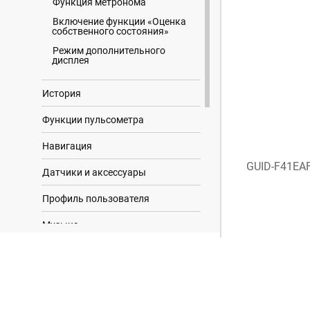
Функция метронома
Включение функции «Оценка
собственного состояния»
Режим дополнительного
дисплея
История
Функции пульсометра
Навигация
GUID-F41EA
Датчики и аксессуары
Профиль пользователя
Музыка
Результаты поиска
Возможности подключения
Функции отслеживания и
безопасности