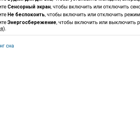
ите
Сенсорный экран
, чтобы включить или отключить сен
ите
Не беспокоить
, чтобы включить или отключить режим
ите
Энергосбереже​ние
, чтобы включить или выключить 
ия
)
.
нг сна