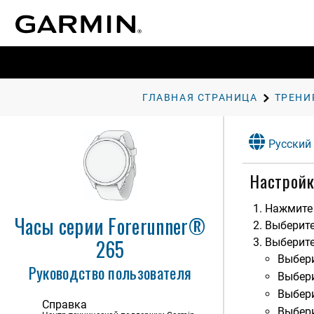
ГЛАВНАЯ СТРАНИЦА
ТРЕНИ
Введение
Занятия и приложения
Русский
Вид
Настройк
Тренировка
Тренировка для соревнования
Нажмите 
Часы серии Forerunner®
Объединенный статус
Выберит
тренировки
265
Выберите
Настройка отображения
Выбер
данных о здоровье и
Руководство пользователя
самочувствии
Выбер
Автоподбор цели
Выбер
Справка
Напоминание о движении
Выбер