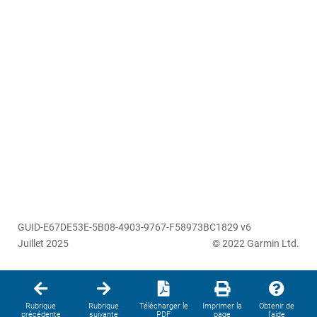
GUID-E67DE53E-5B08-4903-9767-F58973BC1829 v6
Juillet 2025
© 2022 Garmin Ltd.
Rubrique
Rubrique
Télécharger le
Imprimer la
Obtenir de
précédente
suivante
PDF
page
l'aide