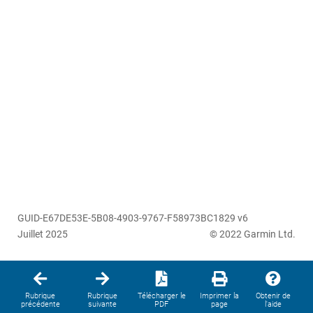
GUID-E67DE53E-5B08-4903-9767-F58973BC1829 v6
Juillet 2025
© 2022 Garmin Ltd.
Rubrique
Rubrique
Télécharger le
Imprimer la
Obtenir de
précédente
suivante
PDF
page
l'aide