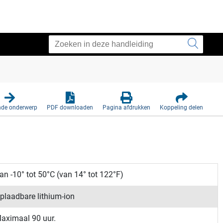
nde onderwerp
PDF downloaden
Pagina afdrukken
Koppeling delen
an -10° tot 50°C (van 14° tot 122°F)
plaadbare lithium-ion
aximaal 90 uur.