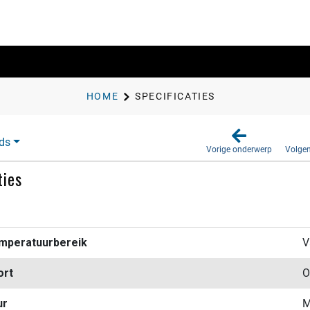
HOME
SPECIFICATIES
ds
Vorige onderwerp
Volge
ties
emperatuurbereik
V
ort
O
ur
M