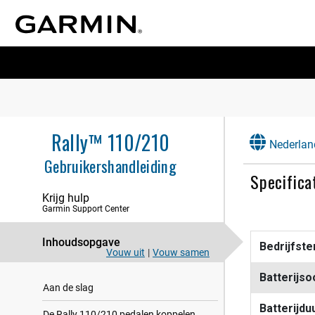
Rally™ 110/210
Nederlan
Gebruikershandleiding
Specifica
Krijg hulp
Garmin Support Center
Inhoudsopgave
Bedrijfst
Vouw uit
|
Vouw samen
Batterijso
Aan de slag
Batterijdu
De Rally 110/210 pedalen koppelen