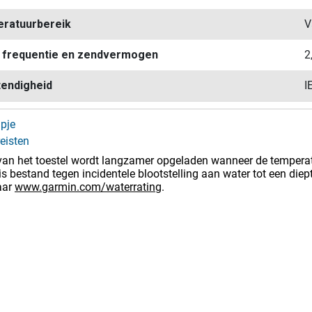
ratuurbereik
V
 frequentie en zendvermogen
2
endigheid
I
pje
eisten
 van het toestel wordt langzamer opgeladen wanneer de temperatu
 is bestand tegen incidentele blootstelling aan water tot een d
aar
www.garmin.com/waterrating
.