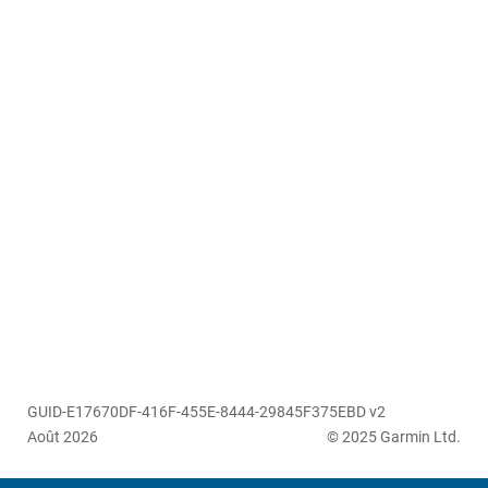
GUID-E17670DF-416F-455E-8444-29845F375EBD v2
Août 2026
© 2025 Garmin Ltd.