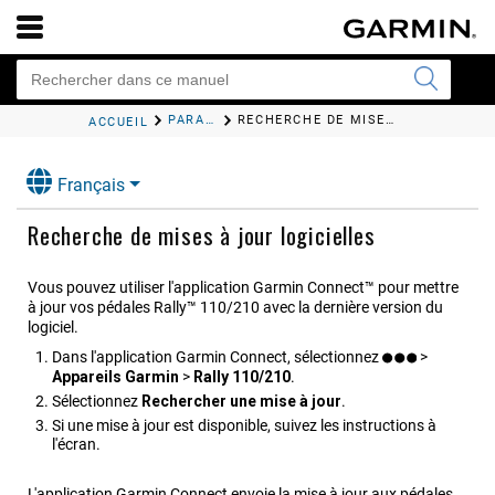
PARAMÈTRES SYSTÈME
RECHERCHE DE MISES À JOUR LOGICIELLES
ACCUEIL
Français
Recherche de mises à jour logicielles
Vous pouvez utiliser l'application
Garmin Connect™
pour mettre
à jour vos pédales
Rally™ 110/210
avec la dernière version du
logiciel.
Dans l'application
Garmin Connect
, sélectionnez
>
Appareils Garmin
>
Rally 110/210
.
Sélectionnez
Rechercher une mise à jour
.
Si une mise à jour est disponible, suivez les instructions à
l'écran.
L'application
Garmin Connect
envoie la mise à jour aux pédales.