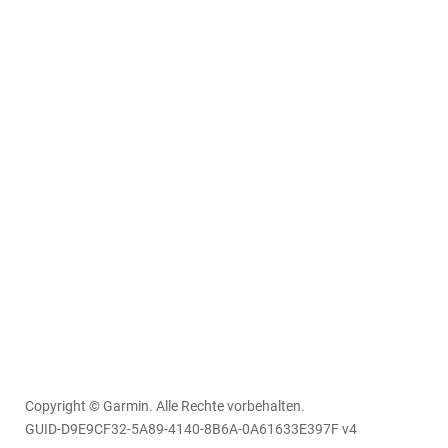
Copyright © Garmin. Alle Rechte vorbehalten.
GUID-D9E9CF32-5A89-4140-8B6A-0A61633E397F v4