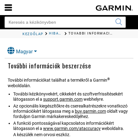
HIBAELHÁRÍTÁS
TOVÁBBI INFORMÁCIÓK BESZERZÉSE
KEZDŐLAP
Magyar
További információk beszerzése
®
További információkat találhat a termékről a Garmin
weboldalán.
További kézikönyvekért, cikkekért és szoftverfrissítésekért
látogasson el a
support.garmin.com
webhelyre.
Az opcionális kiegészítőkre és cserealkatrészekre vonatkozó
információkért látogassa meg a
buy.garmin.com
oldalt vagy
forduljon Garmin márkakereskedőjéhez.
A funkció pontosságával kapcsolatos információkért
látogasson el a
www.garmin.com/ataccuracy
weboldalra.
A készülék nem orvosi eszköz.