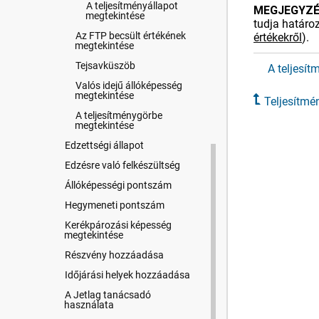
A teljesítményállapot
MEGJEGYZÉ
megtekintése
tudja határoz
Az FTP becsült értékének
értékekről
)
.
megtekintése
Tejsavküszöb
A teljesí
Valós idejű állóképesség
megtekintése
Teljesítm
A teljesítménygörbe
megtekintése
Edzettségi állapot
Edzésre való felkészültség
Állóképességi pontszám
Hegymeneti pontszám
Kerékpározási képesség
megtekintése
Részvény hozzáadása
Időjárási helyek hozzáadása
A Jetlag tanácsadó
használata