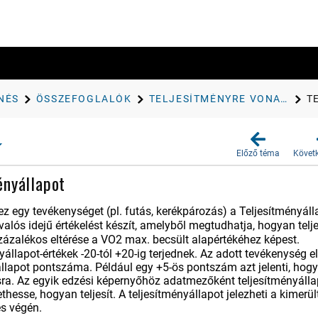
NÉS
ÖSSZEFOGLALÓK
TELJESÍTMÉNYRE VONATKOZÓ MÉRŐSZÁMOK
T
Előző téma
Követ
ényállapot
z egy tevékenységet (pl. futás, kerékpározás) a Teljesítményálla
alós idejű értékelést készít, amelyből megtudhatja, hogyan telje
százalékos eltérése a VO2 max. becsült alapértékéhez képest.
yállapot-értékek -20-tól +20-ig terjednek. Az adott tevékenység 
llapot pontszáma. Például egy +5-ös pontszám azt jelenti, hogy Ö
ra. Az egyik edzési képernyőhöz adatmezőként teljesítményáll
esse, hogyan teljesít. A teljesítményállapot jelezheti a kimerü
s végén.