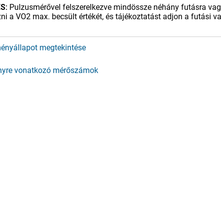
S:
Pulzusmérővel felszerelkezve mindössze néhány futásra va
ni a VO2 max. becsült értékét, és tájékoztatást adjon a futási v
tményállapot megtekintése
ényre vonatkozó mérőszámok