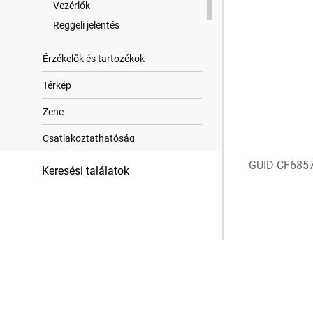
Vezérlők
Reggeli jelentés
Érzékelők és tartozékok
Térkép
Zene
Csatla​koztat​hatóság
GUID-CF685
Felhasz​nálói profil
Keresési találatok
Biztonsági és nyomon követési
funkciók
Egészség és wellness beállítások
Navigáció
Energiagazdálkodási beállítások
Rendszerbeállítások