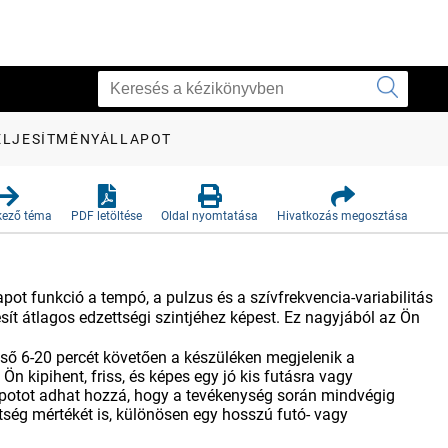
ELJESÍTMÉNYÁLLAPOT
kező téma
PDF letöltése
Oldal nyomtatása
Hivatkozás megosztása
pot funkció a tempó, a pulzus és a szívfrekvencia-variabilitás
sít átlagos edzettségi szintjéhez képest. Ez nagyjából az Ön
első 6-20 percét követően a készüléken megjelenik a
n kipihent, friss, és képes egy jó kis futásra vagy
apotot adhat hozzá, hogy a tevékenység során mindvégig
ltség mértékét is, különösen egy hosszú futó- vagy