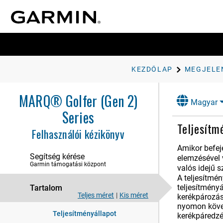
naplók
Megjelenés
Számlapbeállítások
Összefoglalók
KEZDŐLAP
MEGJELE
Az összefoglaló-készlet
megtekintése
MARQ® Golfer (Gen 2)
Az összefoglaló-készlet testre
Magyar
szabása
Series
Body Battery
Teljesítm
Felhasználói kézikönyv
Teljesítményre vonatkozó
mérőszámok
Amikor befeje
A VO2 max. becsült
Segítség kérése
elemzésével v
értékekről
Garmin támogatási központ
valós idejű 
A versenyidő-előrejelzés
A teljesítmén
megtekintése
teljesítményá
Tartalom
Szívfrekvencia-variabilitás
Teljes méret
|
Kis méret
kerékpározás
állapota
nyomon követh
Teljesítményállapot
kerékpáredzé