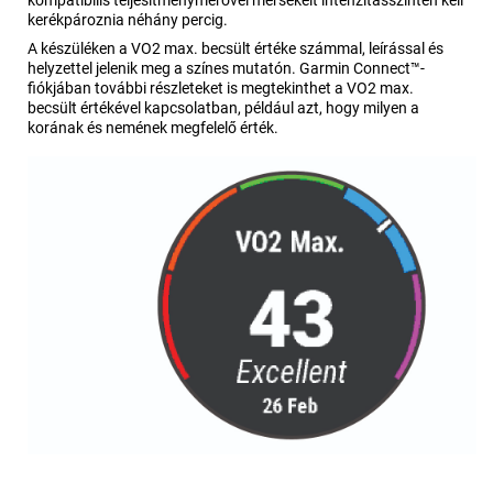
kompatibilis teljesítménymérővel mérsékelt intenzitásszinten kell
kerékpároznia néhány percig.
A készüléken a VO2 max. becsült értéke számmal, leírással és
helyzettel jelenik meg a színes mutatón. Garmin Connect™-
fiókjában további részleteket is megtekinthet a VO2 max.
becsült értékével kapcsolatban, például azt, hogy milyen a
korának és nemének megfelelő érték.