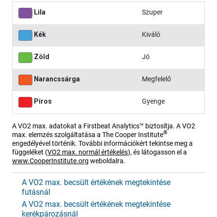
Lila
Szuper
Kék
Kiváló
Zöld
Jó
Narancssárga
Megfelelő
Piros
Gyenge
A VO2 max. adatokat a Firstbeat Analytics™ biztosítja. A VO2
®
max. elemzés szolgáltatása a The Cooper Institute
engedélyével történik. További információkért tekintse meg a
függeléket
(
VO2 max. normál értékelés
)
, és látogasson el a
www.CooperInstitute.org
weboldalra.
A VO2 max. becsült értékének megtekintése
futásnál
A VO2 max. becsült értékének megtekintése
kerékpározásnál