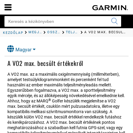
MEGJELENÉS
ÖSSZEFOGLALÓK
TELJESÍTMÉNYRE VONATKOZÓ MÉRŐSZÁMOK
A VO2 MAX. BECSÜLT ÉRTÉKEKRŐL
KEZDŐLAP
Magyar
A VO2 max. becsült értékekről
A VO2 max. az a maximális oxigénmennyiség (milliméterben),
amelyet testsúlykilogrammonként és percenként fel tud
használni az ember maximális teljesítményleadás mellett.
Egyszerűbben fogalmazva, a VO2 max. a sportteljesítmény
egyik mércéje, és az állóképesség növekedésével emelkednie kell.
®
Ahhoz, hogy az
MARQ
Golfer
készülék megjelenítse a VO2
max. becsült értékét, csuklón mért pulzusadatokra, illetve egy
kompatibilis mellkasi szívritmusmonitorra van szükség.
A
készülék külön VO2 max. becsült értékkel rendelkezik futáshoz
és kerékpározáshoz. A VO2 max. becsült értékének pontos
meghatározásához a szabadban kell futnia GPS-szel, vagy egy