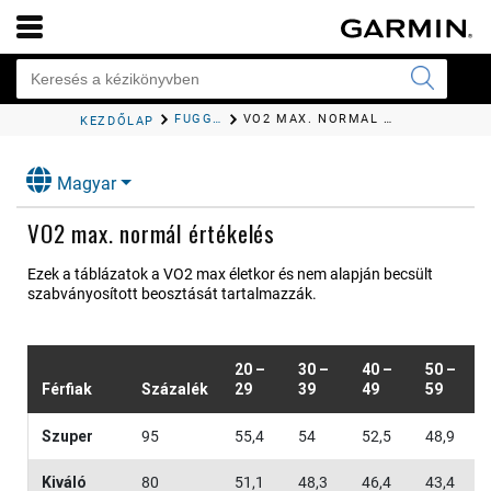
FÜGGELÉK
VO2 MAX. NORMÁL ÉRTÉKELÉS
KEZDŐLAP
Magyar
VO2 max. normál értékelés
Ezek a táblázatok a VO2 max életkor és nem alapján becsült
szabványosított beosztását tartalmazzák.
20 –
30 –
40 –
50 –
Férfiak
Százalék
29
39
49
59
Szuper
95
55,4
54
52,5
48,9
Kiváló
80
51,1
48,3
46,4
43,4