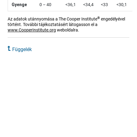
Gyenge
0 – 40
<36,1
<34,4
<33
<30,1
<
®
Az adatok utánnyomása a The Cooper Institute
engedélyével
történt. További tájékoztatásért látogasson el a
www.CooperInstitute.org
weboldalra.
Függelék