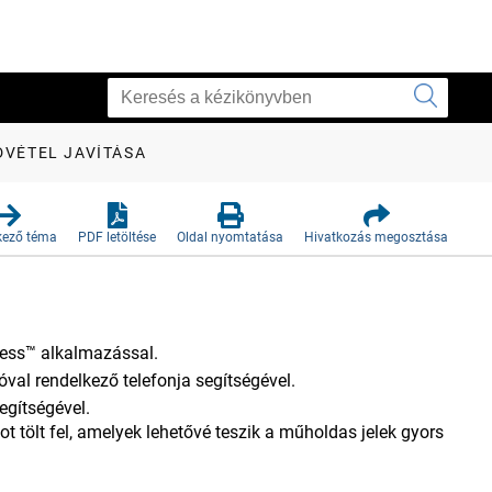
VÉTEL JAVÍTÁSA
kező téma
PDF letöltése
Oldal nyomtatása
Hivatkozás megosztása
ress™ alkalmazással.
val rendelkező telefonja segítségével.
egítségével.
 tölt fel, amelyek lehetővé teszik a műholdas jelek gyors