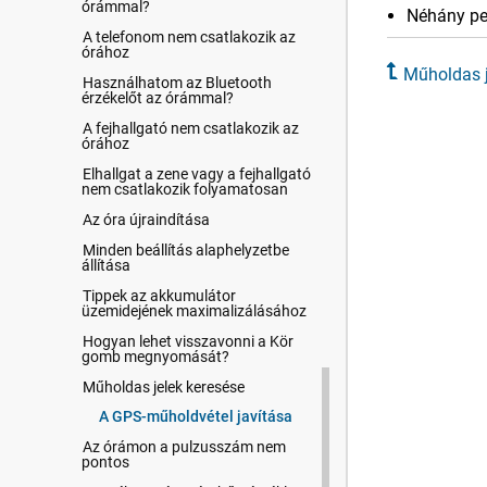
órámmal?
Néhány pe
A telefonom nem csatlakozik az
órához
Műholdas j
Használhatom az Bluetooth
érzékelőt az órámmal?
A fejhallgató nem csatlakozik az
órához
Elhallgat a zene vagy a fejhallgató
nem csatlakozik folyamatosan
Az óra újraindítása
Minden beállítás alaphelyzetbe
állítása
Tippek az akkumulátor
üzemidejének maximalizálásához
Hogyan lehet visszavonni a Kör
gomb megnyomását?
Műholdas jelek keresése
A GPS-műholdvétel javítása
Az órámon a pulzusszám nem
pontos