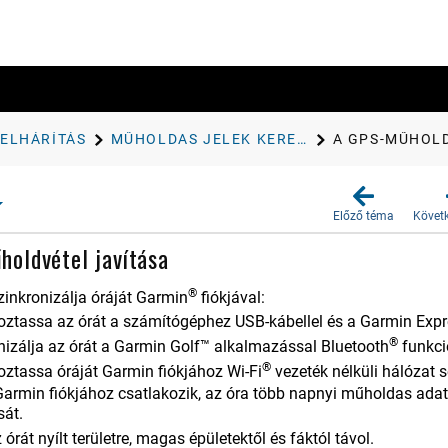
AELHÁRÍTÁS
MŰHOLDAS JELEK KERESÉSE
A GPS-MŰHOLD
Előző téma
Követ
oldvétel javítása
®
inkronizálja óráját Garmin
fiókjával:
oztassa az órát a számítógéphez USB-kábellel és a Garmin Exp
®
nizálja az órát a
Garmin Golf™
alkalmazással Bluetooth
funkció
®
oztassa óráját Garmin fiókjához Wi‑Fi
vezeték nélküli hálózat s
armin fiókjához csatlakozik, az óra több napnyi műholdas adatot
sát.
 órát nyílt területre, magas épületektől és fáktól távol.