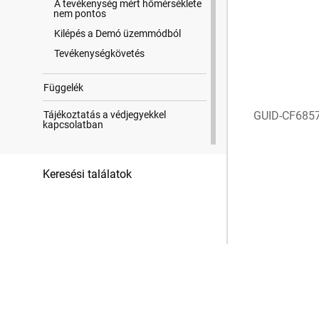
A tevékenység mért hőmérséklete
nem pontos
Kilépés a Demó üzemmódból
Tevékenységkövetés
Függelék
Tájékoztatás a védjegyekkel
GUID-CF685
kapcsolatban
Keresési találatok