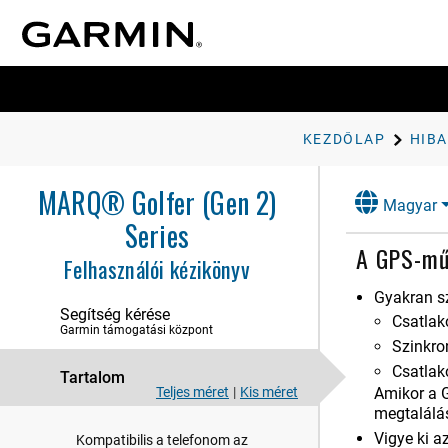
Felhasz​nálói profil
Biztonsági és nyomon követési
funkciók
Egészség és wellness beállítások
KEZDŐLAP
HIB
Navigáció
MARQ® Golfer (Gen 2)
Energiagazdálkodási beállítások
Magyar
Series
Rendszerbeállítások
A GPS-műh
Felhasználói kézikönyv
"Eszközadatok"
Gyakran sz
Segítség kérése
Hibaelhárítás
Csatlak
Garmin támogatási központ
Termékfrissítések
Szinkro
További információk beszerzése
Csatlak
Tartalom
Teljes méret
|
Kis méret
Amikor a G
Nem megfelelő a nyelv az
eszközön
megtalálá
Vigye ki az
Kompatibilis a telefonom az