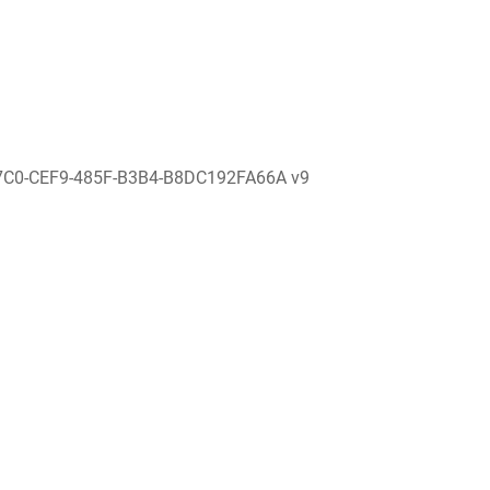
7C0-CEF9-485F-B3B4-B8DC192FA66A v9