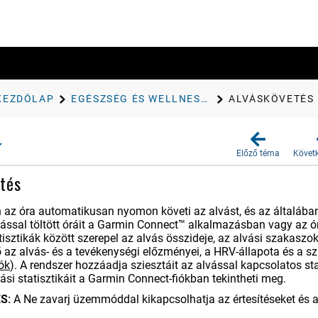
KEZDŐLAP
EGÉSZSÉG ÉS WELLNESS BEÁLLÍTÁSOK
ALVÁSKÖVETÉS
Előző téma
Követ
tés
 az óra automatikusan nyomon követi az alvást, és az általában a
ással töltött óráit a
Garmin Connect™
alkalmazásban vagy az óra
atisztikák között szerepel az alvás összideje, az alvási szakas
 az alvás- és a tevékenységi előzményei, a HRV-állapota és a sz
ók
)
.
A rendszer hozzáadja sziesztáit az alvással kapcsolatos stat
ási statisztikáit a Garmin Connect-fiókban tekintheti meg.
S:
A Ne zavarj üzemmóddal kikapcsolhatja az értesítéseket és a