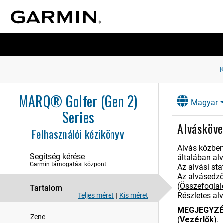
Bevezetés
Órák
MARQ® Golfer (Gen 2)
Magyar
Tevékenységek és alkalmazások
Series
Edzés
Alvásköve
Felhasználói kézikönyv
naplók
Alvás közben
Segítség kérése
általában alv
Megjelenés
Garmin támogatási központ
Az alvási st
Az alvásedző
Érzékelők és tartozékok
(
Összefoglal
Tartalom
Részletes alv
Teljes méret
|
Kis méret
Térkép
MEGJEGYZÉ
Zene
(
Vezérlők
)
.