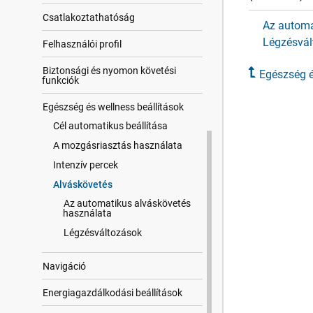
Csatla​koztat​hatóság
Az automa
Légzésvál
Felhasz​nálói profil
Biztonsági és nyomon követési
Egészség é
funkciók
Egészség és wellness beállítások
Cél automatikus beállítása
A mozgásriasztás használata
Intenzív percek
Alváskövetés
Az automatikus alváskövetés
használata
Légzésváltozások
Navigáció
Energiagazdálkodási beállítások