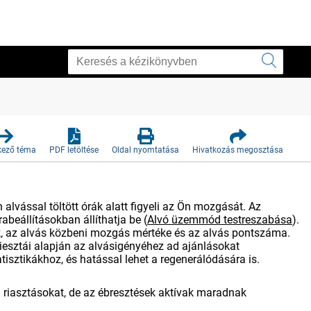
kező téma
PDF letöltése
Oldal nyomtatása
Hivatkozás megosztása
lvással töltött órák alatt figyeli az Ön mozgását. Az
beállításokban állíthatja be
(
Alvó üzemmód testreszabása
)
.
zok, az alvás közbeni mozgás mértéke és az alvás pontszáma.
iesztái alapján az alvásigényéhez ad ajánlásokat
isztikákhoz, és hatással lehet a regenerálódására is.
 riasztásokat, de az ébresztések aktívak maradnak