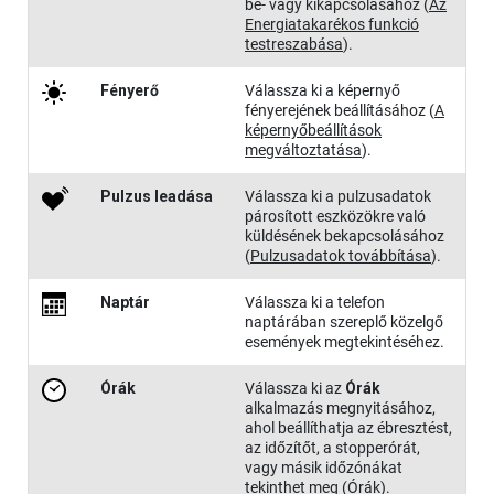
be- vagy kikapcsolásához
(
Az
Energiatakarékos funkció
testreszabása
)
.
Fényerő
Válassza ki a képernyő
fényerejének beállításához
(
A
képernyőbeállítások
megváltoztatása
)
.
Pulzus leadása
Válassza ki a pulzusadatok
párosított eszközökre való
küldésének bekapcsolásához
(
Pulzusadatok továbbítása
)
.
Naptár
Válassza ki a telefon
naptárában szereplő közelgő
események megtekintéséhez.
Órák
Válassza ki az
Órák
alkalmazás megnyitásához,
ahol beállíthatja az ébresztést,
az időzítőt, a stopperórát,
vagy másik időzónákat
tekinthet meg
(
Órák
)
.