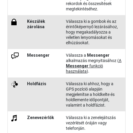
rekordok és összesítések
megtekintéséhez.
Készülék
Válassza ki a gombok és az
zárolása
érintőképernyő lezárásához,
hogy megakadályozza a
véletlen lenyomásokat és
elhúzásokat.
Messenger
Válassza a
Messenger
alkalmazás megnyitásához
(
A
Messenger
funkció
használata
)
.
Holdfázis
Válassza ki ahhoz, hogy a
GPS pozíció alapján
megjelenítse a holdkelte és
holdlemente időpontját,
valamint a holdfázist.
Zene​vezérlők
Válassza ki a zenelejátszás
vezérlését óráján vagy
telefonján.