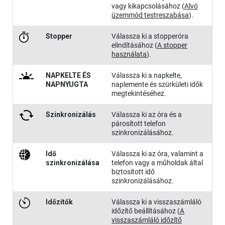
vagy kikapcsolásához
(
Alvó
üzemmód testreszabása
)
.
Stopper
Válassza ki a stopperóra
elindításához
(
A stopper
használata
)
.
NAPKELTE ÉS
Válassza ki a napkelte,
NAPNYUGTA
naplemente és szürkületi idők
megtekintéséhez.
Szinkroni​zálás
Válassza ki az óra és a
párosított telefon
szinkronizálásához.
Idő
Válassza ki az óra, valamint a
szinkronizálása
telefon vagy a műholdak által
biztosított idő
szinkronizálásához.
Időzítők
Válassza ki a visszaszámláló
időzítő beállításához
(
A
visszaszámláló időzítő