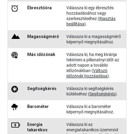
Ébresztőóra
Válassza ki egy ébresztés
hozzáadásához vagy
szerkesztéséhez
(
Riasztás
beállítása
)
.
Magasság​mérő
Válassza ki a magasságmérő
képernyő megnyitásához.
Más időzónák
Válassza ki, ha meg kívánja
tekinteni a pillanatnyi időt az
adott napon a további
időzónákban
(
Változó
időzónák hozzáadása
)
.
Segítség​kérés
Válassza ki segítségkérés
küldéséhez
(
Segítségkérés
)
.
Barométer
Válassza ki a barométer
képernyő megnyitásához.
Energia​
Válassza ki az
takarékos
energiatakarékos üzemmód