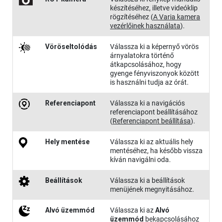
készítéséhez, illetve videóklip
rögzítéséhez
(
A Varia kamera
vezérlőinek használata
)
.
Vöröseltolódás
Válassza ki a képernyő vörös
árnyalatokra történő
átkapcsolásához, hogy
gyenge fényviszonyok között
is használni tudja az órát.
Referencia​pont
Válassza ki a navigációs
referenciapont beállításához
(
Referenciapont beállítása
)
.
Hely mentése
Válassza ki az aktuális hely
mentéséhez, ha később vissza
kíván navigálni oda
.
Beállítás​ok
Válassza ki a beállítások
menüjének megnyitásához.
Alvó üzemmód
Válassza ki az
Alvó
üzemmód
bekapcsolásához