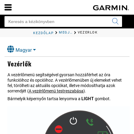
MEGJELENÉS
VEZÉRLŐK
KEZDŐLAP
Magyar
Vezérlők
A vezérlőmenü segítségével gyorsan hozzáférhet az óra
funkcióihoz és opcióihoz. A vezérlőmenüben új elemeket vehet
fel, törölheti az aktuális opciókat, illetve módosíthatja azok
sorrendjét
(
A vezérlőmenü testreszabása
)
.
Bármelyik képernyőn tartsa lenyomva a
LIGHT
gombot.