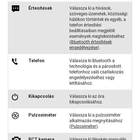
Értesítések
Válassza ki a hívások,
szöveges üzenetek, közösségi
hálókon történtek és egyéb, a
telefon értesítési
beállításaiban megjelölt
események megtekintéséhez
(
Bluetooth értesítések
engedélyezése
)
.
Telefon
Válassza ki Bluetooth a
technológia és a párosított
telefonhoz való csatlakozás
engedélyezéséhez vagy
letiltásához.
Kikapcso​lás
Válassza ki az óra
kikapcsolásához.
Pulzoxi​méter
Válassza ki a pulzoximéter
alkalmazás megnyitásához
(
Pulzoximéter
)
.
RCT kamera
Válassza ki fénykép manuális