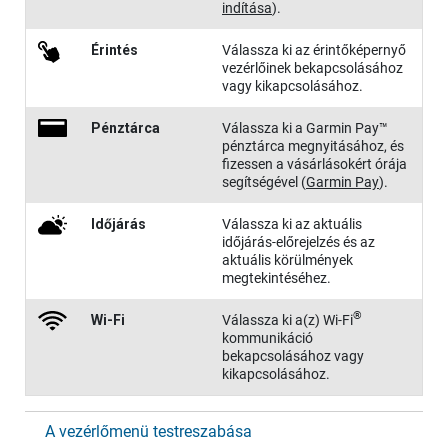
indítása
)
.
Érintés
Válassza ki az érintőképernyő
vezérlőinek bekapcsolásához
vagy kikapcsolásához.
Pénztárca
Válassza ki a Garmin Pay™
pénztárca megnyitásához, és
fizessen a vásárlásokért órája
segítségével
(
Garmin Pay
)
.
Időjárás
Válassza ki az aktuális
időjárás-előrejelzés és az
aktuális körülmények
megtekintéséhez.
®
Wi-Fi
Válassza ki a(z) Wi‑Fi
kommunikáció
bekapcsolásához vagy
kikapcsolásához.
A vezérlőmenü testreszabása