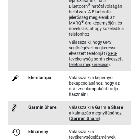
lejátszásához, ha a
®
Bluetooth
hatótávolságán
belül van. A Bluetooth
jelerősség megjelenik az
®
MARQ
óra képernyőjén, és
növekszik, ahogy közeledik a
telefonhoz.
Válassza ki, hogy GPS
segítségével megkeresse
elveszett telefonját
(
GPS-
tevékenység során elveszett
telefon megkeresése
)
.
Elemlámpa
Válassza ki a képernyő
bekapcsolásához, hogy az
órát zseblámpaként tudja
használni.
Garmin Share
Válassza ki a
Garmin Share
alkalmazás megnyitásához
(
Garmin Share
)
.
Előzmény
Válassza ki a
tevékenységelőzmények,