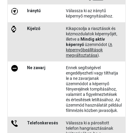
Iránytű
Válassza ki az iránytű
képernyő megnyitásához.
Kijelző
Kikapcsolja a riasztások és
kézmozdulatok képernyőjét,
illetve a
Mindig aktív
képernyő
üzemmódot
(
A
képernyőbeállítások
megváltoztatása
)
.
Ne zavarj
Ennek segítségével
engedélyezheti vagy tilthatja
le a ne zavarjanak
üzemmódot a képernyő
fényerejének tompításához,
valamint a figyelmeztetések
és értesítések letiltásához. Az
üzemmód használatát például
filmnézés közben javasoljuk.
Telefon​keresés
Válassza ki a párosított
telefon hangriasztásának