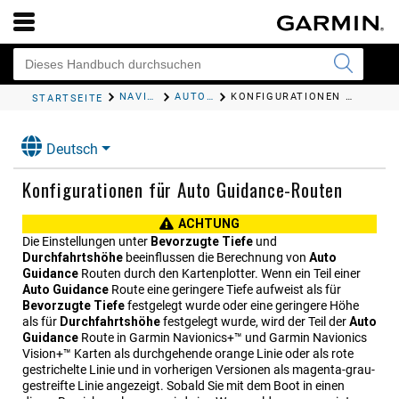
NAVIGATION MIT EINEM KARTENPLOTTER
AUTO GUIDANCE
KONFIGURATIONEN FÜR AUTO GUIDANCE-ROUTEN
STARTSEITE
Deutsch
Konfigurationen für Auto Guidance-Routen
ACHTUNG
Die Einstellungen unter
Bevorzugte Tiefe
und
Durchfahrtshöhe
beeinflussen die Berechnung von
Auto
Guidance
Routen durch den Kartenplotter. Wenn ein Teil einer
Auto Guidance
Route eine geringere Tiefe aufweist als für
Bevorzugte Tiefe
festgelegt wurde oder eine geringere Höhe
als für
Durchfahrtshöhe
festgelegt wurde, wird der Teil der
Auto
Guidance
Route in Garmin Navionics+™ und Garmin Navionics
Vision+™ Karten als durchgehende orange Linie oder als rote
gestrichelte Linie und in vorherigen Versionen als magenta-grau-
gestreifte Linie angezeigt. Sobald Sie mit dem Boot in einen