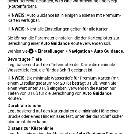
dieser Bereiche gelangen, wird eine Warnmeldung angezeigt
(
Routenfarben
)
.
HINWEIS:
Auto Guidance ist in einigen Gebieten mit Premium-
Karten verfügbar.
HINWEIS:
Nicht alle Einstellungen gelten für alle Karten.
Sie können die Parameter einstellen, die der Kartenplotter zur
Berechnung einer
Auto Guidance
Route verwenden soll.
Wählen Sie
>
Einstellungen
>
Navigation
>
Auto Guidance
.
Bevorzugte Tiefe
Legt basierend auf den Tiefendaten der Karte die minimale
Wassertiefe fest, die für das Schiff geeignet ist.
HINWEIS:
Die minimale Wassertiefe für Premium-Karten (mit
einem Erstellungsdatum vor 2016) beträgt 3 Fuß. Wenn Sie
einen Wert unter 3 Fuß eingeben, verwenden die Karten nur
Tiefen von 3 Fuß für die Berechnung von
Auto Guidance
Routen.
Durchfahrtshöhe
Legt basierend auf den Kartendaten die minimale Höhe einer
Brücke oder eines Hindernisses fest, unter der das Schiff sicher
hindurchfahren kann.
Distanz zur Küstenlinie
Legt fest, wie gering der Abstand der
Auto Guidance
Route zur