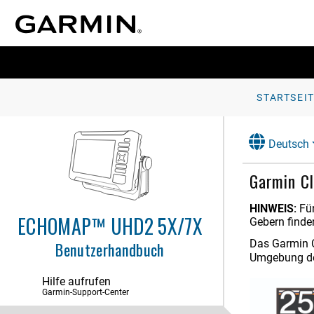
STARTSEI
Deutsch
Garmin C
HINWEIS:
Fü
ECHOMAP™ UHD2 5X/7X
Gebern finde
Das
Garmin 
Benutzerhandbuch
Umgebung de
Hilfe aufrufen
Garmin-Support-Center