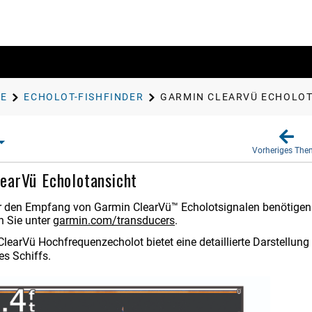
TE
ECHOLOT-FISHFINDER
GARMIN CLEARVÜ
ECHOLOT
Vorheriges Th
learVü
Echolotansicht
r den Empfang von
Garmin ClearVü™
Echolotsignalen benötigen
n Sie unter
garmin.com/transducers
.
ClearVü
Hochfrequenzecholot bietet eine detaillierte Darstellung 
s Schiffs.