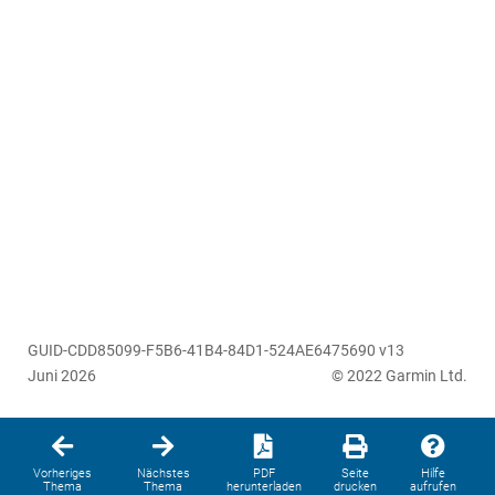
GUID-CDD85099-F5B6-41B4-84D1-524AE6475690 v13
Juni 2026
© 2022 Garmin Ltd.
Vorheriges
Nächstes
PDF
Seite
Hilfe
Thema
Thema
herunterladen
drucken
aufrufen