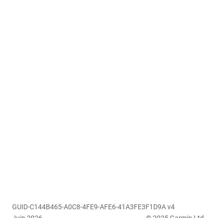
GUID-C144B465-A0C8-4FE9-AFE6-41A3FE3F1D9A v4