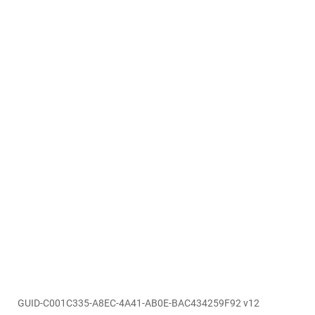
GUID-C001C335-A8EC-4A41-AB0E-BAC434259F92 v12