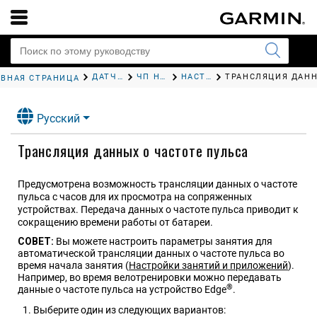
ДАТЧИКИ И АКСЕССУАРЫ
ЧП НА ЗАПЯСТЬЕ
НАСТРОЙКИ НАРУЧНОГО ПУЛЬСОМЕТРА
АВНАЯ СТРАНИЦА
Русский
Трансляция данных о частоте пульса
Предусмотрена возможность трансляции данных о частоте
пульса с часов для их просмотра на сопряженных
устройствах. Передача данных о частоте пульса приводит к
сокращению времени работы от батареи.
СОВЕТ:
Вы можете настроить параметры занятия для
автоматической трансляции данных о частоте пульса во
время начала занятия
(
Настройки занятий и приложений
)
.
Например, во время велотренировки можно передавать
®
данные о частоте пульса на устройство Edge
.
Выберите один из следующих вариантов: