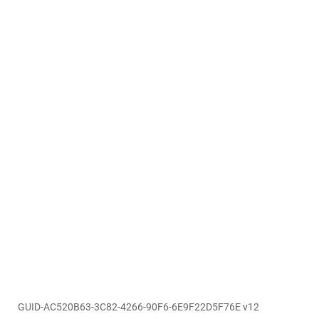
GUID-AC520B63-3C82-4266-90F6-6E9F22D5F76E v12