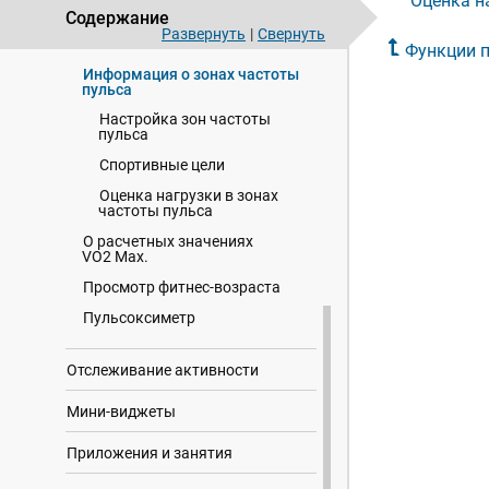
Оценка н
Функции пульсометра
Содержание
Развернуть
|
Свернуть
Частота пульса на запястье
Функции 
Информация о зонах частоты
пульса
Настройка зон частоты
пульса
Спортивные цели
Оценка нагрузки в зонах
частоты пульса
О расчетных значениях
VO2 Max.
Просмотр фитнес-возраста
Пульсоксиметр
Отслеживание активности
Мини-виджеты
Приложения и занятия