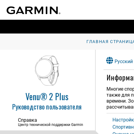
ГЛАВНАЯ СТРАНИЦ
Введение
Русский
Интеллектуальные функции
Информац
Управление
Музыка
Многие спор
Venu® 2 Plus
также для п
Garmin Pay
времени. Зо
Руководство пользователя
рассчитыва
Функции отслеживания и
безопасности
Настройк
Справка
Центр технической поддержки Garmin
Профиль пользователя
Спортивн