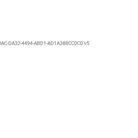
8AC-DA32-4494-ABD1-AD1A388CC0C0 v5