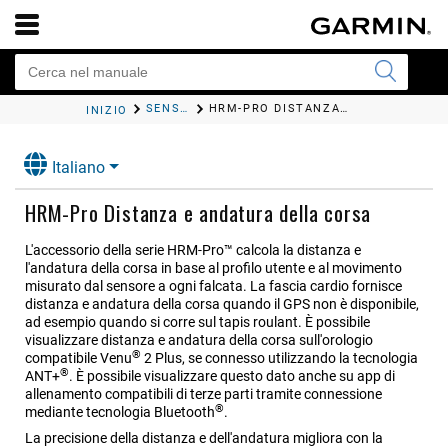
SENSORI WIRELESS
HRM-PRO
DISTANZA E ANDATURA DELLA CORSA
INIZIO
Italiano
HRM-Pro
Distanza e andatura della corsa
L'accessorio della serie
HRM-Pro™
calcola la distanza e
l'andatura della corsa in base al profilo utente e al movimento
misurato dal sensore a ogni falcata. La fascia cardio fornisce
distanza e andatura della corsa quando il GPS non è disponibile,
ad esempio quando si corre sul tapis roulant. È possibile
visualizzare distanza e andatura della corsa sull'orologio
®
compatibile
Venu
2 Plus
, se connesso utilizzando la tecnologia
®
ANT‍+
. È possibile visualizzare questo dato anche su app di
allenamento compatibili di terze parti tramite connessione
®
mediante tecnologia Bluetooth
.
La precisione della distanza e dell'andatura migliora con la