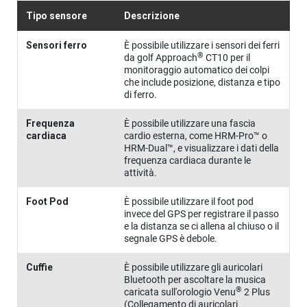
Tipo sensore
Descrizione
Sensori ferro
È possibile utilizzare i sensori dei ferri
®
da golf
Approach
CT10
per il
monitoraggio automatico dei colpi
che include posizione, distanza e tipo
di ferro.
Frequen​za
È possibile utilizzare una fascia
cardiaca
cardio esterna, come HRM-Pro™ o
HRM‍-Dual™, e visualizzare i dati della
frequenza cardiaca durante le
attività.
Foot Pod
È possibile utilizzare il foot pod
invece del GPS per registrare il passo
e la distanza se ci allena al chiuso o il
segnale GPS è debole.
Cuffie
È possibile utilizzare gli auricolari
Bluetooth per ascoltare la musica
®
caricata sull'orologio
Venu
2 Plus
(
Collegamento di auricolari