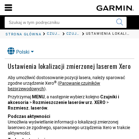
CZUJNIKI I AKCESORIA
CZUJNIKI BEZPRZEWODOWE
USTAWIENIA LOKALIZACJI ZMIERZONEJ LASEREM XERO
STRONA GŁÓWNA
Polski
Ustawienia lokalizacji zmierzonej laserem Xero
Aby umożliwić dostosowanie pozycji lasera, należy sparować
®
zgodne urządzenie Xero
(
Parowanie czujników
bezprzewodowych
)
.
Przytrzymaj
MENU
, a następnie wybierz kolejno
Czujniki i
akcesoria
>
Rozmieszczenie laserów urz. XERO
>
Rozmiesz. laserów
.
Podczas aktywności
Umożliwia wyświetlanie informacji o lokalizacji zmierzonej
laserowo ze zgodnego, sparowanego urządzenia Xero w trakcie
aktywności.