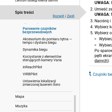
Centrum obsługi klienta Garmin
Pulsoksymetr
UWAGA:
Kompas
Umieść ze
Spis treści
UWAGA:
Wysokościomierz i barometr
Rozwiń
|
Zwiń
Naciśnij 
Czujniki bezprzewodowe
Wybierz k
Parowanie czujników
bezprzewodowych
Wybierz o
Wybier
Akcesorium do pomiaru tętna —
tempo i dystans biegu
Wybierz
Dynamika biegu
Po sparow
pętli ekr
Korzystanie z elementów
sterujących kamery Varia
danych
)
.
inReachPilot
VIRBPilot
Czujniki 
Ustawienia lokalizacji
zmierzonej laserem Xero
Mapa
Muzyka