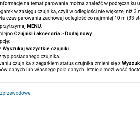
Informacje na temat parowania można znaleźć w podręczniku 
garek w zasięgu czujnika, czyli w odległości nie większej niż 3 
Na czas parowania zachowaj odległość co najmniej 10 m (33 s
i przytrzymaj
MENU
.
olejno
Czujniki i akcesoria
>
Dodaj nowy
.
pcję:
z
Wyszukaj wszystkie czujniki
.
 typ posiadanego czujnika.
aniu czujnika z zegarkiem status czujnika zmieni się z
Wyszuk
anów danych lub własnego pola danych. Istnieje możliwość dos
bezprzewodowe