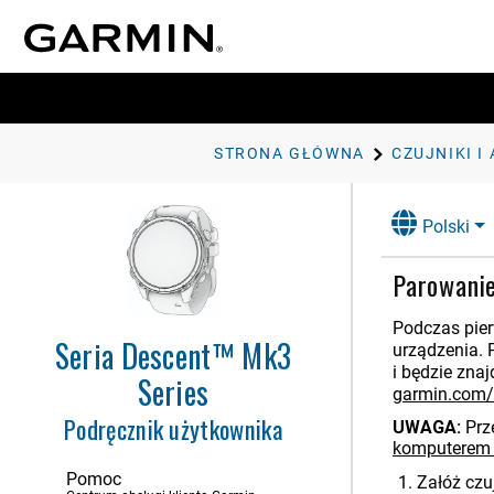
Wstęp
Nurkowanie
STRONA GŁÓWNA
CZUJNIKI I
Zegary
Polski
Aktywności i aplikacje
Applied Ballistics
Parowani
Trening
Podczas pier
Seria Descent™ Mk3
urządzenia. 
Historia
i będzie zna
Series
garmin.com/
Wygląd
Podręcznik użytkownika
UWAGA:
Prz
Czujniki i akcesoria
komputerem
Nadg. pomiar tętna
Pomoc
Załóż czuj