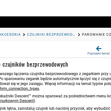
 AKCESORIA
CZUJNIKI BEZPRZEWODOWE
PAROWANIE C
Poprzedni temat
e czujników bezprzewodowych
wszego łączenia czujnika bezprzewodowego z zegarkiem przy u
Po sparowaniu zegarek będzie automatycznie łączyć się z czujni
jdował się w jego zasięgu. Więcej informacji na temat typów po
hrm_connection_types
.
ekaźniki Descent™ można sparować za pośrednictwem menu kon
 nurkowym Descent
)
.
nik tętna, zainstaluj czujnik lub naciśnij przycisk, aby wybudzić