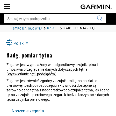
CZUJNIKI I AKCESORIA
NADG. POMIAR TĘTNA
STRONA GŁÓWNA
Polski
Nadg. pomiar tętna
Zegarek jest wyposażony w nadgarstkowy czujnik tętna i
umożliwia przeglądanie danych dotyczących tętna
(
Wyświetlanie pętli podglądów
)
.
Zegarek jest również zgodny z czujnikami tętna na klatce
piersiowej. Jeśli po rozpoczęciu aktywności dostępne są
zarówno dane tętna z nadgarstkowego czujnika tętna, jak i dane
tętna z czujnika piersiowego, zegarek będzie korzystać z danych
tętna czujnika piersiowego.
Noszenie zegarka