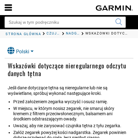
CZUJNIKI I AKCESORIA
NADG. POMIAR TĘTNA
WSKAZÓWKI DOTYCZĄCE NIEREGULARNEGO ODCZYTU DANYCH TĘTNA
STRONA GŁÓWNA
Polski
Wskazówki dotyczące nieregularnego odczytu
danych tętna
Jeśli dane dotyczące tętna są nieregularne lub nie są
wyświetlane, spróbuj wykonać następujące kroki.
Przed założeniem zegarka wyczyść i osusz ramię.
W miejscu, w którym nosisz zegarek, nie smaruj skóry
kremem z filtrem przeciwsłonecznym, balsamem ani
środkiem odstraszającym owady.
Uważaj, aby nie zarysować czujnika tętna z tyłu zegarka.
Załóż zegarek powyżej kości nadgarstka. Zegarek powinien
dobrze przylegać do ciała, lecz niezbyt ciasno.