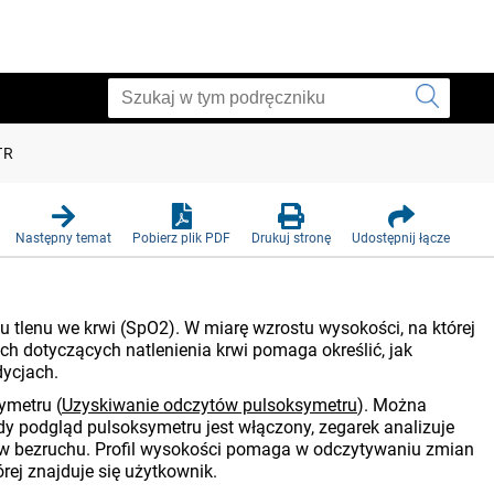
TR
Następny temat
Pobierz plik PDF
Drukuj stronę
Udostępnij łącze
tlenu we krwi (SpO2). W miarę wzrostu wysokości, na której
h dotyczących natlenienia krwi pomaga określić, jak
dycjach.
symetru
(
Uzyskiwanie odczytów pulsoksymetru
)
. Można
edy podgląd pulsoksymetru jest włączony, zegarek analizuje
 w bezruchu. Profil wysokości pomaga w odczytywaniu zmian
ej znajduje się użytkownik.