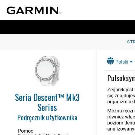
ST
Polski
Pulsoksy
Zegarek jest
Seria Descent™ Mk3
się znajduje
organizm akl
Series
Można ręczni
Podręcznik użytkownika
również włą
poziom tlenu
analizowanyc
Pomoc