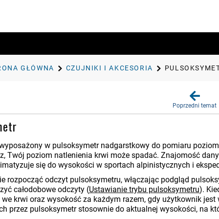
RONA GŁÓWNA
CZUJNIKI I AKCESORIA
PULSOKSYME
Poprzedni temat
metr
 wyposażony w pulsoksymetr nadgarstkowy do pomiaru poziomu 
sz, Twój poziom natlenienia krwi może spadać.
Znajomość danyc
imatyzuje się do wysokości w sportach alpinistycznych i ekspe
e rozpocząć odczyt pulsoksymetru, włączając podgląd pulsok
czyć całodobowe odczyty
(
Ustawianie trybu pulsoksymetru
)
. Ki
 we krwi oraz wysokość za każdym razem, gdy użytkownik jest
h przez pulsoksymetr stosownie do aktualnej wysokości, na któr