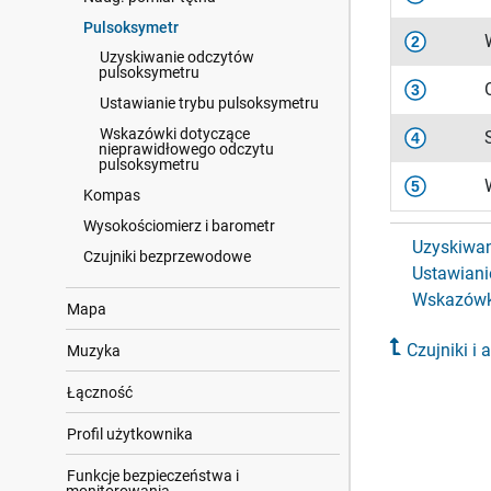
Pulsoksymetr
2
Uzyskiwanie odczytów
pulsoksymetru
3
Ustawianie trybu pulsoksymetru
Wskazówki dotyczące
4
nieprawidłowego odczytu
pulsoksymetru
5
Kompas
Wysokościomierz i barometr
Uzyskiwan
Czujniki bezprzewodowe
Ustawiani
Wskazówki
Mapa
Czujniki i 
Muzyka
Łączność
Profil użytkownika
Funkcje bezpieczeństwa i