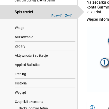
Centrum obsługi klienta Garmin
Na zegarku o
konta Garmin
Spis treści
kilku dni.
Rozwiń
|
Zwiń
Więcej infor
Wstęp
Nurkowanie
Zegary
Aktywności i aplikacje
Applied Ballistics
Trening
Historia
Wygląd
Czujniki i akcesoria
1
Nadg. pomiar tętna